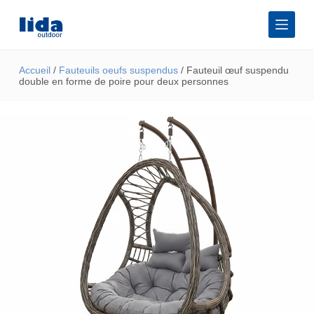
P
a
s
s
e
Accueil
/
Fauteuils oeufs suspendus
/ Fauteuil œuf suspendu
r
double en forme de poire pour deux personnes
a
u
c
o
n
t
e
n
u