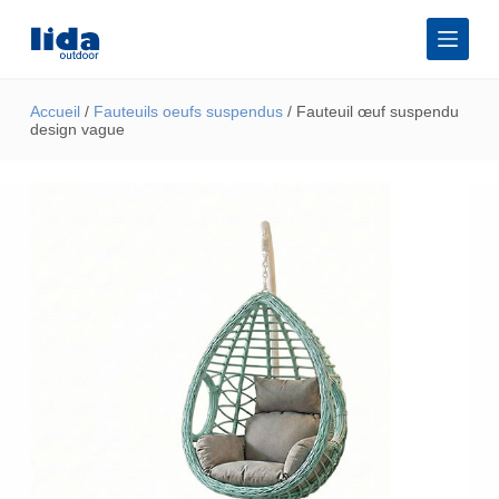
P
a
s
s
e
Accueil
/
Fauteuils oeufs suspendus
/ Fauteuil œuf suspendu
r
design vague
a
u
c
o
n
t
e
n
u