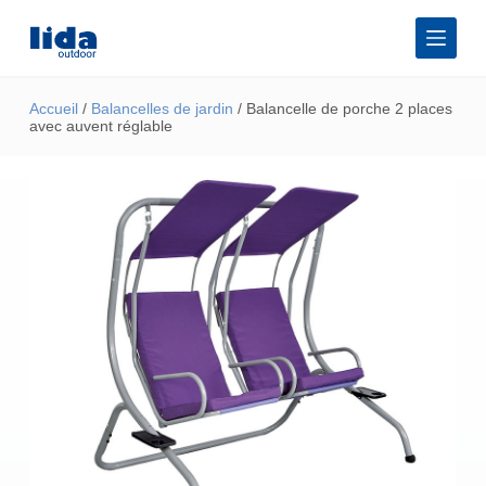
P
a
s
s
e
Accueil
/
Balancelles de jardin
/ Balancelle de porche 2 places
r
avec auvent réglable
a
u
c
o
n
t
e
n
u